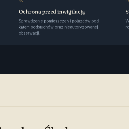
05
0
Ochrona przed inwigilacją
S
Sprawdzenie pomieszczeń i pojazdów pod
W
kątem podsłuchów oraz nieautoryzowanej
r
obserwacji.