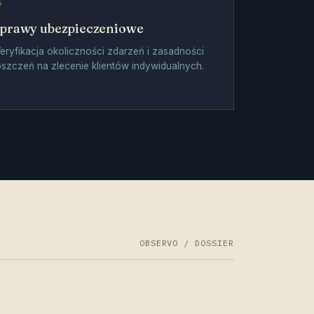
6
prawy ubezpieczeniowe
eryfikacja okoliczności zdarzeń i zasadności
oszczeń na zlecenie klientów indywidualnych.
OBSERVO / DOSSIER