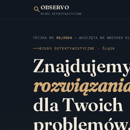
OBSERVO
BIURO DETEKTYWISTYCZNE
TECZKA NR
01/2026
— WSZCZĘTA NA WNIOSEK KL
BIURO DETEKTYWISTYCZNE · ŚLĄSK
Znajdujem
rozwiązani
dla Twoich
problemów