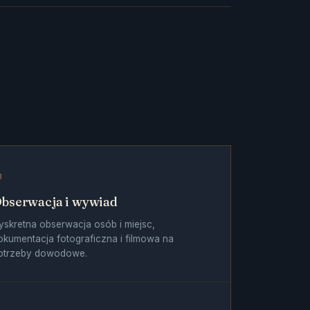
3
bserwacja i wywiad
yskretna obserwacja osób i miejsc,
okumentacja fotograficzna i filmowa na
otrzeby dowodowe.