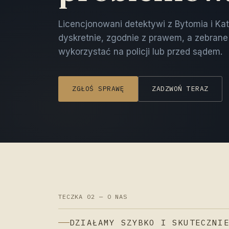
Licencjonowani detektywi z Bytomia i Ka
dyskretnie, zgodnie z prawem, a zebra
wykorzystać na policji lub przed sądem.
ZGŁOŚ SPRAWĘ
ZADZWOŃ TERAZ
TECZKA 02 — O NAS
DZIAŁAMY SZYBKO I SKUTECZNI