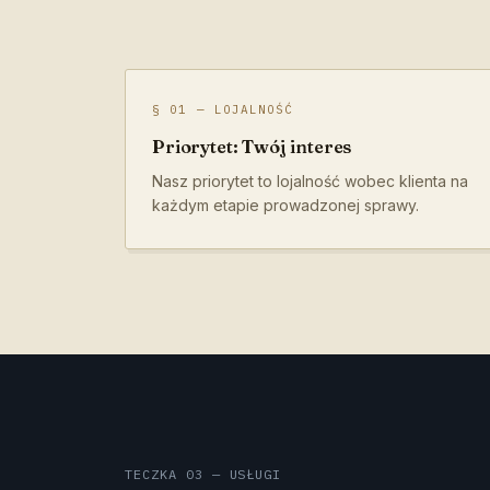
§ 01 — LOJALNOŚĆ
Priorytet: Twój interes
Nasz priorytet to lojalność wobec klienta na
każdym etapie prowadzonej sprawy.
TECZKA 03 — USŁUGI