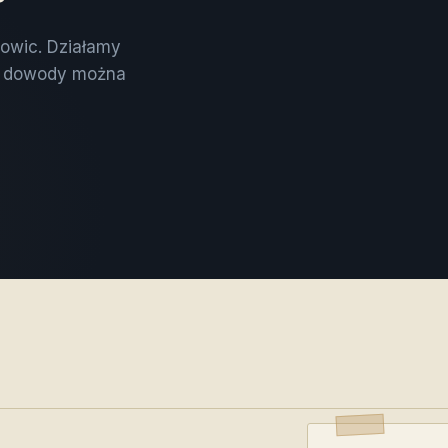
towic. Działamy
ne dowody można
E