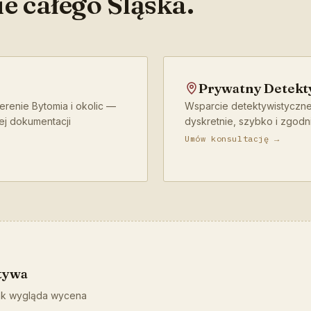
e całego Śląska.
Prywatny Detekt
erenie Bytomia i okolic —
Wsparcie detektywistyczne
ej dokumentacji
dyskretnie, szybko i zgodn
Umów konsultację →
tywa
jak wygląda wycena