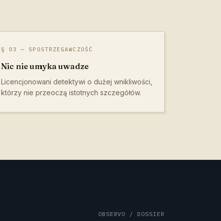
§ 03 — SPOSTRZEGAWCZOŚĆ
Nic nie umyka uwadze
Licencjonowani detektywi o dużej wnikliwości,
którzy nie przeoczą istotnych szczegółów.
OBSERVO / DOSSIER